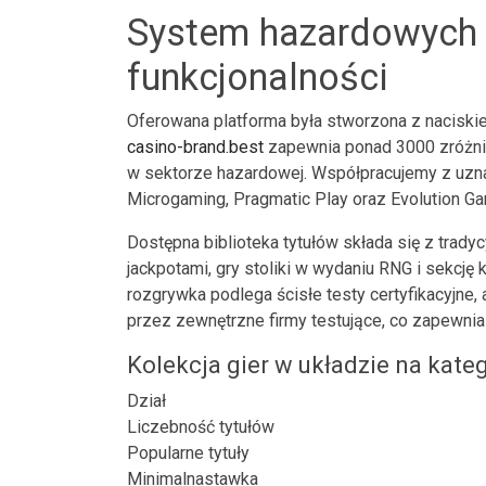
System hazardowych 
funkcjonalności
Oferowana platforma była stworzona z nacisk
casino-brand.best
zapewnia ponad 3000 zróżnic
w sektorze hazardowej. Współpracujemy z uzna
Microgaming, Pragmatic Play oraz Evolution G
Dostępna biblioteka tytułów składa się z trad
jackpotami, gry stoliki w wydaniu RNG i sekcję 
rozgrywka podlega ścisłe testy certyfikacyjne
przez zewnętrzne firmy testujące, co zapewnia 
Kolekcja gier w układzie na kate
Dział
Liczebność tytułów
Popularne tytuły
Minimalnastawka