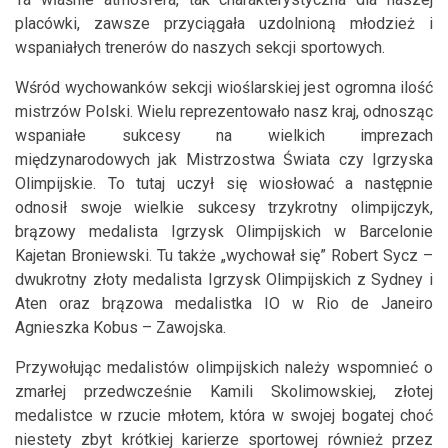
placówki, zawsze przyciągała uzdolnioną młodzież i
wspaniałych trenerów do naszych sekcji sportowych.
Wśród wychowanków sekcji wioślarskiej jest ogromna ilość
mistrzów Polski. Wielu reprezentowało nasz kraj, odnosząc
wspaniałe sukcesy na wielkich imprezach
międzynarodowych jak Mistrzostwa Świata czy Igrzyska
Olimpijskie. To tutaj uczył się wiosłować a następnie
odnosił swoje wielkie sukcesy trzykrotny olimpijczyk,
brązowy medalista Igrzysk Olimpijskich w Barcelonie
Kajetan Broniewski. Tu także „wychował się” Robert Sycz –
dwukrotny złoty medalista Igrzysk Olimpijskich z Sydney i
Aten oraz brązowa medalistka IO w Rio de Janeiro
Agnieszka Kobus – Zawojska.
Przywołując medalistów olimpijskich należy wspomnieć o
zmarłej przedwcześnie Kamili Skolimowskiej, złotej
medalistce w rzucie młotem, która w swojej bogatej choć
niestety zbyt krótkiej karierze sportowej również przez