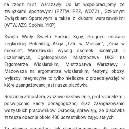
na rzecz m.st. Warszawy. Od lat współpracujemy ze
związkami sportowymi (PZTW, PZŻ, WOZŻ) , Szkolnym
Związkiem Sportowym a także z klubami warszawskimi
(WTW, AZS, Spójnia, YKP)
Święto Wisły, Święto Saskiej Kępy, Program edukacji
żeglarskiej Polsailing, Akcja „Lato w Mieście”, „Zima w
mieście”, Warszawski wyścig ósemek licealnych i
uczelnianych, Ogólnopolskie Mistrzostwa UKS na
Ergometrze Wioślarskim, Mistrzostwa Warszawy i
Mazowsza na ergometrze wioślarskim, festyny, obozy,
wyjazdy integracyjne to tylko nieliczne z przedsięwzięć w
które zaangażowana jest nasza placówka.
Rodzinna atmosfera, życzliwe nastawienie, profesjonalizm i
poświęcenie kadry pedagogicznej oraz zaangażowanie
wszystkich pracowników Ośrodka, sprawiają, że placówka
zrzesza obecnie około 480 uczestników zajęć stałych.
Ta właśnie atmosfera, tak charakterystyczna dla naszej