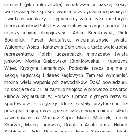
moment (jako młodziczka) wiosłowała w naszej sekcji
wioślarskiej. Nie sposób wymienić wszystkich wspaniałych
i wielkich wioślarzy. Przypomnijmy zatem tylko niektórych
reprezentantów Polski – zawodników naszego ośrodka : To
między innymi olimpijczycy : Adam Bronikowski, Piotr
Bochenek, Paweł Jarosiński, wicemistrzowie świata:
Waldemar Wojda i Katarzyna Demianiuk a także wielokrotne
reprezentantki Polski, uczestniczki mistrzostw świata
juniorów Monika Grabowska (Bronikowska) i Katarzyna
Witek, Krystyna Lemańczyk. Podobnie rzecz się ma z
sekcją żeglarską i desek żaglowych. Tam też wymieniać
można wielu wspaniałych zawodników. Dość powiedzieć,
że sekcja ta od 21 lat zajmuje miejsce w pierwszej czwórce
klubów żeglarskich w Polsce. Oprócz słynnych nazwisk
sportowców – żeglarzy, które zostały przytoczone na
początku mojego wystąpienia należy wspomnieć o takich
zawodnikach jak: Mariusz Koper, Marcin Malczyk, Tomek
Skurzak, Maciej Ligowski, Dorota i Agata Racz, Hubert
Stablewski, Artur Ponieczyński, Iwona Szczęsna, Jakub