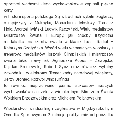
sportami wodnymi. Jego wychowankowie zapisali piękne
karty
w historii sportu polskiego. Są wśród nich wybitni żeglarze,
olimpijczycy z Meksyku, Monachium, Moskwy: Tomasz
Holc, Andrzej Iwiński, Ludwik Raczyński. Wielu medalistów
Mistrzostw Świata i Europy, jak choćby trzykrotna
medalistka mistrzostw świata w klasie Laser Radial –
Katarzyna Szotyńska. Wśród wielu wspaniałych wioślarzy i
trenerów; medalistów Igrzysk Olimpijskich i mistrzostw
świata takie sławy jak: Agnieszka Kobus – Zawojska,
Kajetan Broniewski, Robert Sycz oraz również wybitny
zawodnik i wielokrotny Trener kadry narodowej wioślarzy,
Jerzy Broniec. Rozwój windsurfingu
to również nieprzerwane pasmo sukcesów naszych
wychowanków na czele z wielokrotnym Mistrzem Świata
Wojtkiem Brzozowskim oraz Michałem Polanowskim
Wioślarstwo, windsurfing i żeglarstwo w Międzyszkolnym
Ośrodku Sportowym nr 2 istnieją praktycznie od początku