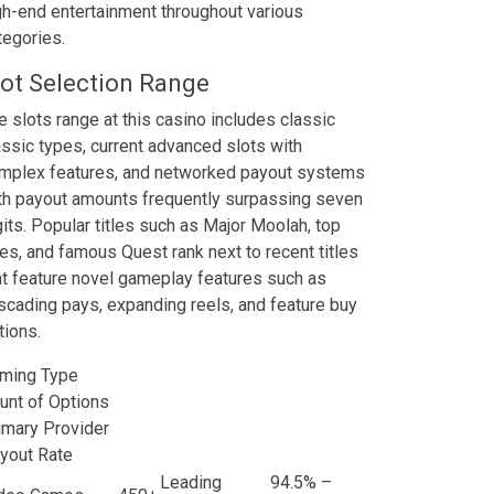
gh-end entertainment throughout various
tegories.
lot Selection Range
e slots range at this casino includes classic
assic types, current advanced slots with
mplex features, and networked payout systems
th payout amounts frequently surpassing seven
gits. Popular titles such as Major Moolah, top
tles, and famous Quest rank next to recent titles
at feature novel gameplay features such as
scading pays, expanding reels, and feature buy
tions.
ming Type
unt of Options
imary Provider
yout Rate
Leading
94.5% –