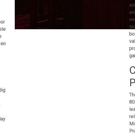
ac
an
ne
oor
te
ële
bo
e
va
 en
pr
ga
C
P
dig
Th
80
n
le
re
lay
Mi
Pr