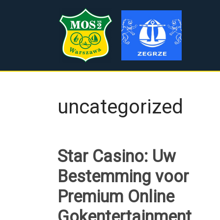
uncategorized
Star Casino: Uw
Bestemming voor
Premium Online
Gokentertainment