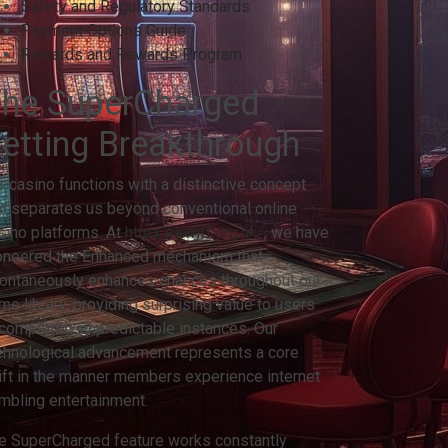
Safety and Regulatory Standards
Payment Options Guide
Rewards and Rewards Program
he SuperCharged
etting Breakthrough
r casino functions with a distinctive concept
at separates us beyond conventional online
sino platforms. At
https://kwiff.org.uk/
, we have
oneered the Enhanced mechanism that
ontaneously enhances chances throughout our
me library, providing surprising value to users
 completely unpredictable instances. Our
chnological advancement represents a core
ift in the manner members experience internet
mbling entertainment.
e SuperCharged feature works constantly