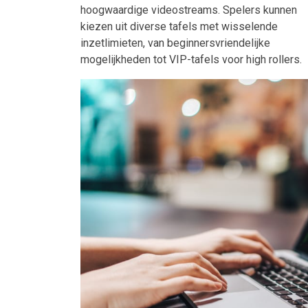
hoogwaardige videostreams. Spelers kunnen
kiezen uit diverse tafels met wisselende
inzetlimieten, van beginnersvriendelijke
mogelijkheden tot VIP-tafels voor high rollers.