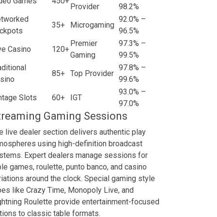
deo Games
450+
Provider
98.2%
tworked
92.0% –
35+
Microgaming
ckpots
96.5%
Premier
97.3% –
ve Casino
120+
Gaming
99.5%
aditional
97.8% –
85+
Top Provider
sino
99.6%
93.0% –
ntage Slots
60+
IGT
97.0%
treaming Gaming Sessions
e live dealer section delivers authentic play
mospheres using high-definition broadcast
stems. Expert dealers manage sessions for
ble games, roulette, punto banco, and casino
riations around the clock. Special gaming style
pes like Crazy Time, Monopoly Live, and
ghtning Roulette provide entertainment-focused
tions to classic table formats.