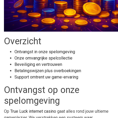
Overzicht
Ontvangst in onze spelomgeving
Onze omvangrijke spelcollectie
Beveiliging en vertrouwen
Betalingswijzen plus overboekingen
Support omtrent uw game-ervaring
Ontvangst op onze
spelomgeving
Op
True Luck internet casino
gaat alles rond jouw ultieme
gameplezier. We verstrekken een systeem waar