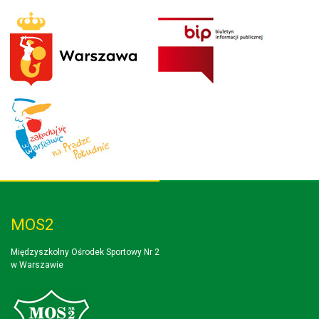
MOS2
Międzyszkolny Ośrodek Sportowy Nr 2
w Warszawie