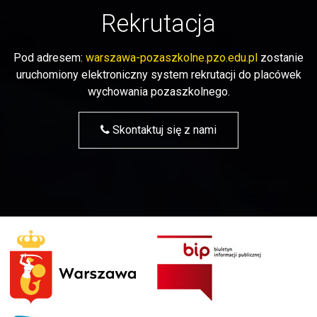
Rekrutacja
Pod adresem:
warszawa-pozaszkolne.pzo.edu.pl
zostanie
uruchomiony elektroniczny system rekrutacji do placówek
wychowania pozaszkolnego.
Skontaktuj się z nami