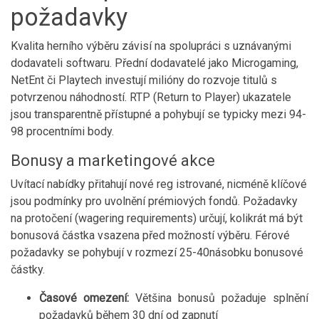
požadavky
Kvalita herního výběru závisí na spolupráci s uznávanými
dodavateli softwaru. Přední dodavatelé jako Microgaming,
NetEnt či Playtech investují milióny do rozvoje titulů s
potvrzenou náhodností. RTP (Return to Player) ukazatele
jsou transparentně přístupné a pohybují se typicky mezi 94-
98 procentními body.
Bonusy a marketingové akce
Uvítací nabídky přitahují nové reg istrované, nicméně klíčové
jsou podmínky pro uvolnění prémiových fondů. Požadavky
na protočení (wagering requirements) určují, kolikrát má být
bonusová částka vsazena před možností výběru. Férové
požadavky se pohybují v rozmezí 25-40násobku bonusové
částky.
Časové omezení:
Většina bonusů požaduje splnění
požadavků během 30 dní od zapnutí