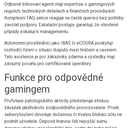
Odborně trénovaní agenti mají expertise o gamingových
regulích, technických detailech a finančních procedurách.
Komplexní FAQ sekce reaguje na časté queries bez potřeby
zavolat podporu. Eskalační postupy garantují, že otevřené
případy eskalují k managementu.
Autonomní prostředníci jako IBAS či eCOGRA poskytují
rozhodčí řízení v situaci disputů mezi hráčem a casinem.
Tato asistence je pro zákazníky zdarma a výsledky mají
závazný povahu pro certifikované operátory.
Funkce pro odpovědné
gamingem
Profylaxe patologického aktivity představuje etickou
závazek jakéhokoliv zodpovědného provozovatele. Prvek
sebevyloučení dovoluje dočasnou či trvalou blokaci účtu na
podnět uživatele. Deposit hranice řídí nejvyšší sumu