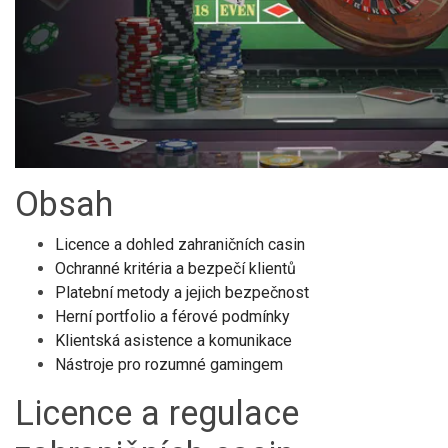
Obsah
Licence a dohled zahraničních casin
Ochranné kritéria a bezpečí klientů
Platební metody a jejich bezpečnost
Herní portfolio a férové podmínky
Klientská asistence a komunikace
Nástroje pro rozumné gamingem
Licence a regulace