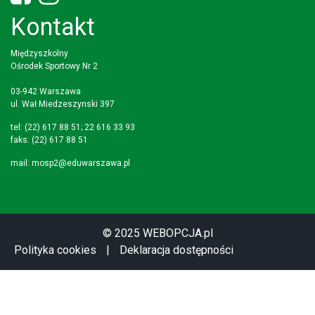
Kontakt
Międzyszkolny
Ośrodek Sportowy Nr 2
03-942 Warszawa
ul. Wał Miedzeszynski 397
tel: (22) 617 88 51; 22 616 33 93
faks: (22) 617 88 51
mail: mosp2@eduwarszawa.pl
© 2025 WEBOPCJA.pl
Polityka cookies
|
Deklaracja dostępności