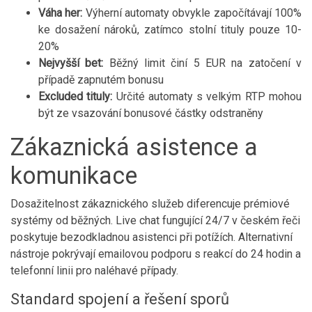
Váha her:
Výherní automaty obvykle započítávají 100%
ke dosažení nároků, zatímco stolní tituly pouze 10-
20%
Nejvyšší bet:
Běžný limit činí 5 EUR na zatočení v
případě zapnutém bonusu
Excluded tituly:
Určité automaty s velkým RTP mohou
být ze vsazování bonusové částky odstraněny
Zákaznická asistence a
komunikace
Dosažitelnost zákaznického služeb diferencuje prémiové
systémy od běžných. Live chat fungující 24/7 v českém řeči
poskytuje bezodkladnou asistenci při potížích. Alternativní
nástroje pokrývají emailovou podporu s reakcí do 24 hodin a
telefonní linii pro naléhavé případy.
Standard spojení a řešení sporů