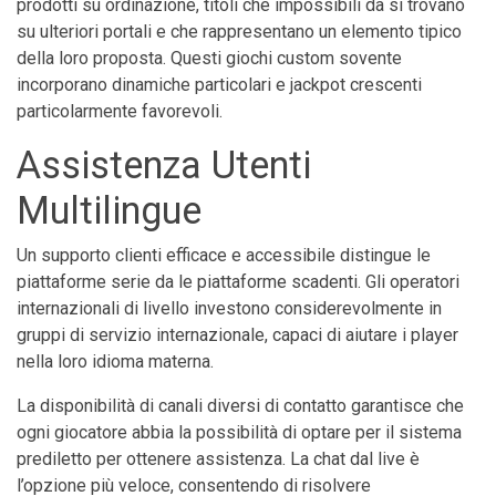
prodotti su ordinazione, titoli che impossibili da si trovano
su ulteriori portali e che rappresentano un elemento tipico
della loro proposta. Questi giochi custom sovente
incorporano dinamiche particolari e jackpot crescenti
particolarmente favorevoli.
Assistenza Utenti
Multilingue
Un supporto clienti efficace e accessibile distingue le
piattaforme serie da le piattaforme scadenti. Gli operatori
internazionali di livello investono considerevolmente in
gruppi di servizio internazionale, capaci di aiutare i player
nella loro idioma materna.
La disponibilità di canali diversi di contatto garantisce che
ogni giocatore abbia la possibilità di optare per il sistema
prediletto per ottenere assistenza. La chat dal live è
l’opzione più veloce, consentendo di risolvere