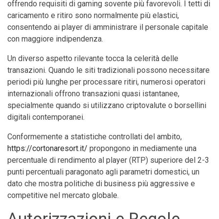
offrendo requisiti di gaming sovente più favorevoli. I tetti di
caricamento e ritiro sono normalmente più elastici,
consentendo ai player di amministrare il personale capitale
con maggiore indipendenza.
Un diverso aspetto rilevante tocca la celerità delle
transazioni. Quando le siti tradizionali possono necessitare
periodi più lunghe per processare ritiri, numerosi operatori
internazionali offrono transazioni quasi istantanee,
specialmente quando si utilizzano criptovalute o borsellini
digitali contemporanei.
Conformemente a statistiche controllati del ambito,
https://cortonaresort.it/
propongono in mediamente una
percentuale di rendimento al player (RTP) superiore del 2-3
punti percentuali paragonato agli parametri domestici, un
dato che mostra politiche di business più aggressive e
competitive nel mercato globale.