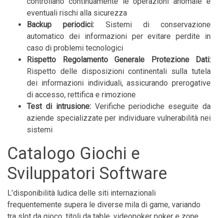
controllano continuamente le operazioni anomale e
eventuali rischi alla sicurezza
Backup periodici:
Sistemi di conservazione
automatico dei informazioni per evitare perdite in
caso di problemi tecnologici
Rispetto Regolamento Generale Protezione Dati:
Rispetto delle disposizioni continentali sulla tutela
dei informazioni individuali, assicurando prerogative
di accesso, rettifica e rimozione
Test di intrusione:
Verifiche periodiche eseguite da
aziende specializzate per individuare vulnerabilità nei
sistemi
Catalogo Giochi e
Sviluppatori Software
L’disponibilità ludica delle siti internazionali
frequentemente supera le diverse mila di game, variando
tra slot da gioco, titoli da table, videopoker poker e zone