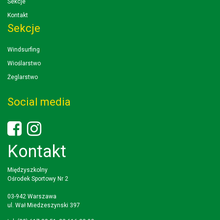
Sekcje
Kontakt
Sekcje
Windsurfing
Wioślarstwo
Żeglarstwo
Social media
Kontakt
Międzyszkolny
Ośrodek Sportowy Nr 2
03-942 Warszawa
ul. Wał Miedzeszynski 397