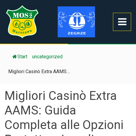
Start
/
uncategorized
/
Migliori Casinò Extra AAMS:...
Migliori Casinò Extra
AAMS: Guida
Completa alle Opzioni