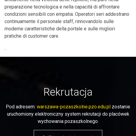
preparazione tecnologica e nella capacità di affrontare
condizioni sensibili con empatia. Operatori seri addestrano
continuamente il personale staff, rinnovandolo sulle
moderne caratteristiche della portale e sulle migliori
pratiche di customer care.
..
Rekrutacja
Pod adresem:
warszawa-pozaszkolne.pzo.edu.pl
zostanie
uruchomiony elektroniczny system rekrutacji do placówek
wychowania pozaszkolnego.