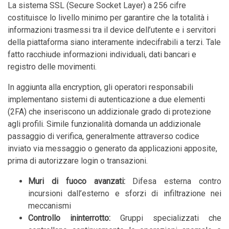
La sistema SSL (Secure Socket Layer) a 256 cifre
costituisce lo livello minimo per garantire che la totalità i
informazioni trasmessi tra il device dell’utente e i servitori
della piattaforma siano interamente indecifrabili a terzi. Tale
fatto racchiude informazioni individuali, dati bancari e
registro delle movimenti.
In aggiunta alla encryption, gli operatori responsabili
implementano sistemi di autenticazione a due elementi
(2FA) che inseriscono un addizionale grado di protezione
agli profili. Simile funzionalità domanda un addizionale
passaggio di verifica, generalmente attraverso codice
inviato via messaggio o generato da applicazioni apposite,
prima di autorizzare login o transazioni.
Muri di fuoco avanzati:
Difesa esterna contro
incursioni dall’esterno e sforzi di infiltrazione nei
meccanismi
Controllo ininterrotto:
Gruppi specializzati che