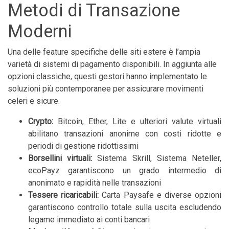
Metodi di Transazione
Moderni
Una delle feature specifiche delle siti estere è l’ampia
varietà di sistemi di pagamento disponibili. In aggiunta alle
opzioni classiche, questi gestori hanno implementato le
soluzioni più contemporanee per assicurare movimenti
celeri e sicure.
Crypto:
Bitcoin, Ether, Lite e ulteriori valute virtuali
abilitano transazioni anonime con costi ridotte e
periodi di gestione ridottissimi
Borsellini virtuali:
Sistema Skrill, Sistema Neteller,
ecoPayz garantiscono un grado intermedio di
anonimato e rapidità nelle transazioni
Tessere ricaricabili:
Carta Paysafe e diverse opzioni
garantiscono controllo totale sulla uscita escludendo
legame immediato ai conti bancari