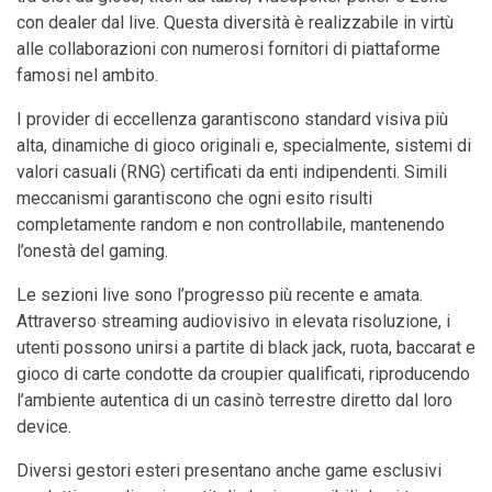
con dealer dal live. Questa diversità è realizzabile in virtù
alle collaborazioni con numerosi fornitori di piattaforme
famosi nel ambito.
I provider di eccellenza garantiscono standard visiva più
alta, dinamiche di gioco originali e, specialmente, sistemi di
valori casuali (RNG) certificati da enti indipendenti. Simili
meccanismi garantiscono che ogni esito risulti
completamente random e non controllabile, mantenendo
l’onestà del gaming.
Le sezioni live sono l’progresso più recente e amata.
Attraverso streaming audiovisivo in elevata risoluzione, i
utenti possono unirsi a partite di black jack, ruota, baccarat e
gioco di carte condotte da croupier qualificati, riproducendo
l’ambiente autentica di un casinò terrestre diretto dal loro
device.
Diversi gestori esteri presentano anche game esclusivi