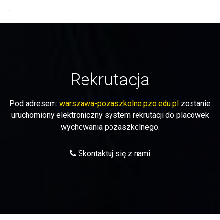
..
Rekrutacja
Pod adresem:
warszawa-pozaszkolne.pzo.edu.pl
zostanie
uruchomiony elektroniczny system rekrutacji do placówek
wychowania pozaszkolnego.
Skontaktuj się z nami