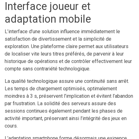
Interface joueur et
adaptation mobile
L’interface d’une solution influence immédiatement le
satisfaction de divertissement et la simplicité de
exploration. Une plateforme claire permet aux utilisateurs
de localiser vite leurs titres préférés, de parvenir à leur
historique de opérations et de contrôler effectivement leur
compte sans contrariété technologique.
La qualité technologique assure une continuité sans arrêt.
Les temps de chargement optimisés, optimalement
moindres à 3 s, préservent l’implication et évitent l’abandon
par frustration. La solidité des serveurs assure des
sessions continues également pendant les phases de
activité important, préservant ainsi l’intégrité des jeux en
cours.
L’adaptation smartphone forme désormais une exigence