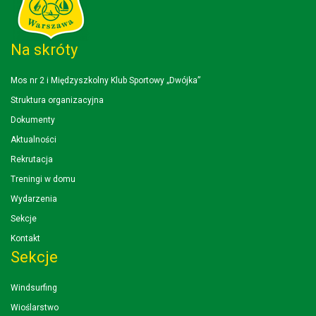
Na skróty
Mos nr 2 i Międzyszkolny Klub Sportowy „Dwójka”
Struktura organizacyjna
Dokumenty
Aktualności
Rekrutacja
Treningi w domu
Wydarzenia
Sekcje
Kontakt
Sekcje
Windsurfing
Wioślarstwo