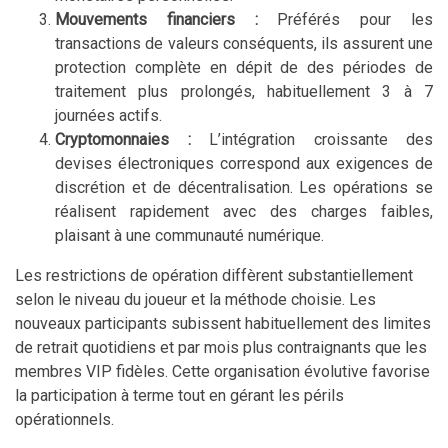
Mouvements financiers :
Préférés pour les
transactions de valeurs conséquents, ils assurent une
protection complète en dépit de des périodes de
traitement plus prolongés, habituellement 3 à 7
journées actifs.
Cryptomonnaies :
L’intégration croissante des
devises électroniques correspond aux exigences de
discrétion et de décentralisation. Les opérations se
réalisent rapidement avec des charges faibles,
plaisant à une communauté numérique.
Les restrictions de opération diffèrent substantiellement
selon le niveau du joueur et la méthode choisie. Les
nouveaux participants subissent habituellement des limites
de retrait quotidiens et par mois plus contraignants que les
membres VIP fidèles. Cette organisation évolutive favorise
la participation à terme tout en gérant les périls
opérationnels.