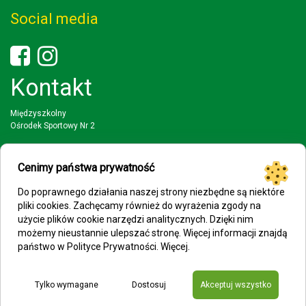
Social media
Kontakt
Międzyszkolny
Ośrodek Sportowy Nr 2
03-942 Warszawa
ul. Wał Miedzeszynski 397
Cenimy państwa prywatność
tel: (22) 617 88 51; 22 616 33 93
Do poprawnego działania naszej strony niezbędne są niektóre
faks: (22) 617 88 51
pliki cookies. Zachęcamy również do wyrażenia zgody na
użycie plików cookie narzędzi analitycznych. Dzięki nim
mail: mosp2@eduwarszawa.pl
możemy nieustannie ulepszać stronę. Więcej informacji znajdą
państwo w Polityce Prywatności.
Więcej
.
Tylko wymagane
Dostosuj
Akceptuj wszystko
© 2025 WEBOPCJA.pl
Polityka cookies
|
Deklaracja dostępności