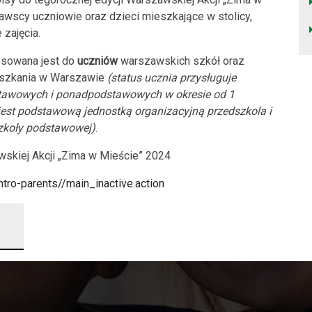
szawscy uczniowie oraz dzieci mieszkające w stolicy,
zajęcia.
esowana jest do
uczniów
warszawskich szkół oraz
eszkania w Warszawie
(status ucznia przysługuje
tawowych i ponadpodstawowych w okresie od 1
 jest podstawową jednostką organizacyjną przedszkola i
szkoły podstawowej)
.
skiej Akcji „Zima w Mieście” 2024
tro-parents//main_inactive.action