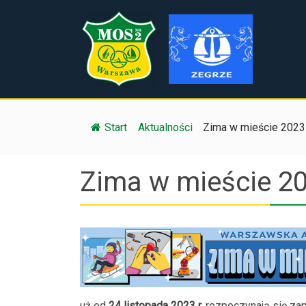
Start
/
Aktualności
/
Zima w mieście 2023
Zima w mieście 2
uż od
24 listopada 2023 r.
rozpoczynają się zap