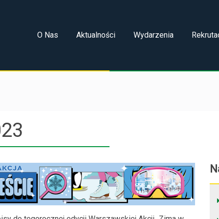
O Nas
Aktualności
Wydarzenia
Rekruta
023
N
isy do tegorocznej edycji Warszawskiej Akcji „Zima w