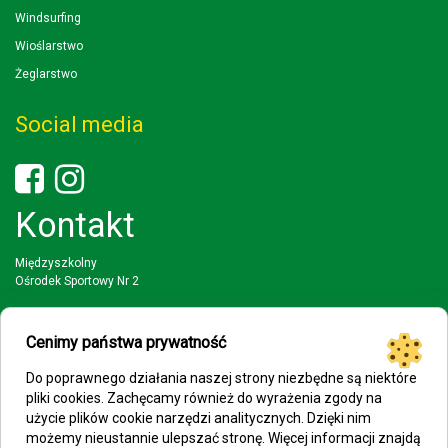
Windsurfing
Wioślarstwo
Żeglarstwo
Social media
Kontakt
Międzyszkolny
Ośrodek Sportowy Nr 2
03-942 Warszawa
ul. Wał Miedzeszynski 397
Cenimy państwa prywatność
tel: (22) 617 88 51; 22 616 33 93
Do poprawnego działania naszej strony niezbędne są niektóre
faks: (22) 617 88 51
pliki cookies. Zachęcamy również do wyrażenia zgody na
użycie plików cookie narzędzi analitycznych. Dzięki nim
mail: mosp2@eduwarszawa.pl
możemy nieustannie ulepszać stronę. Więcej informacji znajdą