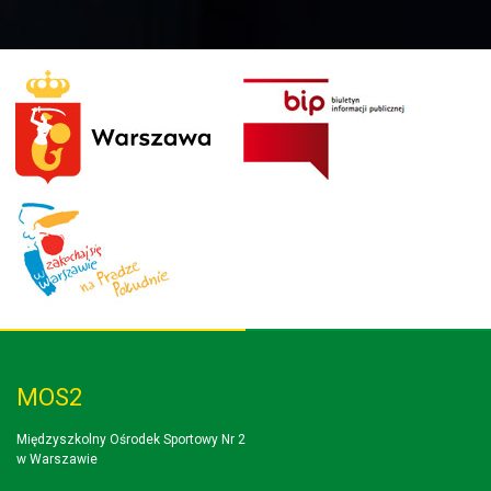
MOS2
Międzyszkolny Ośrodek Sportowy Nr 2
w Warszawie