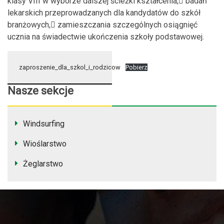
klasy VIII w wyborze dalszej ścieżki kształcenia, badań
lekarskich przeprowadzanych dla kandydatów do szkół
branżowych, zamieszczania szczególnych osiągnięć
ucznia na świadectwie ukończenia szkoły podstawowej.
zaproszenie_dla_szkol_i_rodzicow
Pobierz
Nasze sekcje
Windsurfing
Wioślarstwo
Żeglarstwo