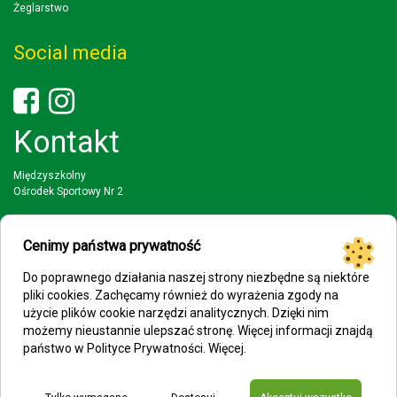
Żeglarstwo
Social media
Kontakt
Międzyszkolny
Ośrodek Sportowy Nr 2
03-942 Warszawa
ul. Wał Miedzeszynski 397
Cenimy państwa prywatność
tel: (22) 617 88 51; 22 616 33 93
Do poprawnego działania naszej strony niezbędne są niektóre
faks: (22) 617 88 51
pliki cookies. Zachęcamy również do wyrażenia zgody na
użycie plików cookie narzędzi analitycznych. Dzięki nim
mail: mosp2@eduwarszawa.pl
możemy nieustannie ulepszać stronę. Więcej informacji znajdą
państwo w Polityce Prywatności.
Więcej
.