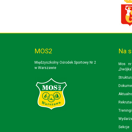
MOS2
Na s
Międzyszkolny Ośrodek Sportowy Nr 2
Mos nr
w Warszawie
„Dwójka
Struktur
Dokume
Aktualn
Rekruta
Trening
Wydarz
Sekcje