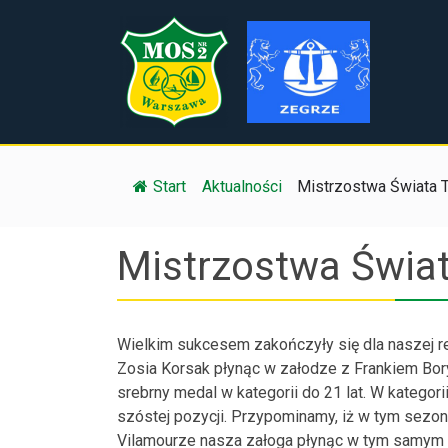
Start
/
Aktualności
/
Mistrzostwa Świata Ti
Mistrzostwa Świa
Wielkim sukcesem zakończyły się dla naszej r
Zosia Korsak płynąc w załodze z Frankiem Bory
srebrny medal w kategorii do 21 lat. W kategor
szóstej pozycji. Przypominamy, iż w tym sezo
Vilamourze nasza załoga płynąc w tym samym sk