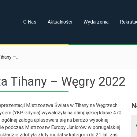
O Nas
Aktualności
Wydarzenia
Rekruta
hany –...
ta Tihany – Węgry 2022
N
eprezentacji Mistrzostwa Świata w Tihany na Węgrzech.
sem (YKP Gdynia) wywalczyła na olimpijskiej klasie 470
ii ogólnej załoga uplasowała się na bardzo wysokiej
nie podczas Mistrzostw Europy Juniorów w portugalskiej
ładzie zdobyła złoty medal w kategorii do 21 lat, zaś