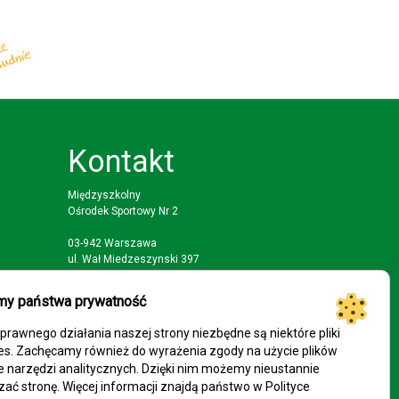
Kontakt
Międzyszkolny
Ośrodek Sportowy Nr 2
03-942 Warszawa
ul. Wał Miedzeszynski 397
tel: (22) 617 88 51; 22 616 33 93
my państwa prywatność
faks: (22) 617 88 51
prawnego działania naszej strony niezbędne są niektóre pliki
mail: mosp2@eduwarszawa.pl
es. Zachęcamy również do wyrażenia zgody na użycie plików
e narzędzi analitycznych. Dzięki nim możemy nieustannie
zać stronę. Więcej informacji znajdą państwo w Polityce