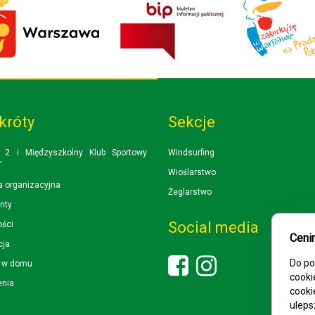
króty
Sekcje
 2 i Międzyszkolny Klub Sportowy
Windsurfing
”
Wioślarstwo
a organizacyjna
Żeglarstwo
nty
Social media
ości
Ceni
cja
Do po
i w domu
cooki
enia
cooki
uleps