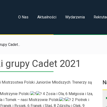
O Nas
Aktualności
Wydarzenia
Rekruta
upy Cadet...
i grupy Cadet 2021
N
i Mistrzostwa Polski Juniorów Młodszych. Trenerzy są
e Mistrzynie Polski
4 Zosia i Ola, 6 Małgosia i Iza,
da i Tomek – nasi Mistrzowie Polski
2 Piotrek i
Franek i Rysiek, 6 Franek i Staś, 8 Zdzichu i Olek, 9