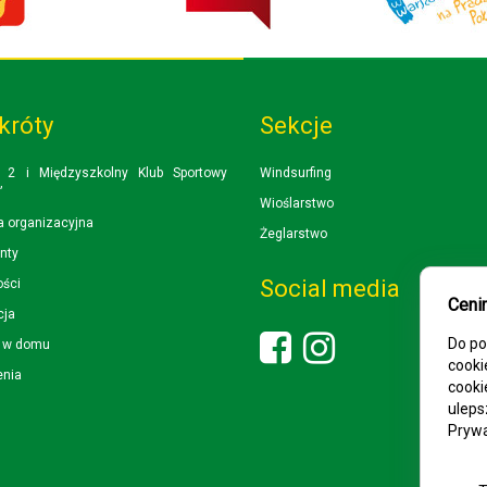
króty
Sekcje
 2 i Międzyszkolny Klub Sportowy
Windsurfing
”
Wioślarstwo
a organizacyjna
Żeglarstwo
nty
Social media
ości
Ceni
cja
Do po
i w domu
cooki
enia
cooki
uleps
Prywa