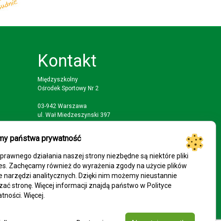
Kontakt
Międzyszkolny
Ośrodek Sportowy Nr 2
03-942 Warszawa
ul. Wał Miedzeszynski 397
tel: (22) 617 88 51; 22 616 33 93
my państwa prywatność
faks: (22) 617 88 51
prawnego działania naszej strony niezbędne są niektóre pliki
mail: mosp2@eduwarszawa.pl
es. Zachęcamy również do wyrażenia zgody na użycie plików
e narzędzi analitycznych. Dzięki nim możemy nieustannie
zać stronę. Więcej informacji znajdą państwo w Polityce
tności.
Więcej
.