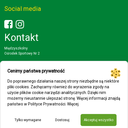
Social media
Kontakt
Międzyszkolny
Ośrodek Sportowy Nr 2
03-942 Warszawa
ul. Wał Miedzeszynski 397
Cenimy państwa prywatność
tel: (22) 617 88 51; 22 616 33 93
Do poprawnego działania naszej strony niezbędne są niektóre
faks: (22) 617 88 51
pliki cookies. Zachęcamy również do wyrażenia zgody na
użycie plików cookie narzędzi analitycznych. Dzięki nim
mail: mosp2@eduwarszawa.pl
możemy nieustannie ulepszać stronę. Więcej informacji znajdą
państwo w Polityce Prywatności.
Więcej
.
Tylko wymagane
Dostosuj
Akceptuj wszystko
© 2025 WEBOPCJA.pl