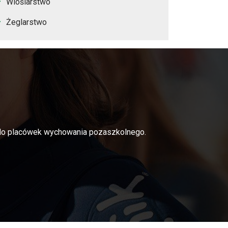
Wioślarstwo
Żeglarstwo
i do placówek wychowania pozaszkolnego.