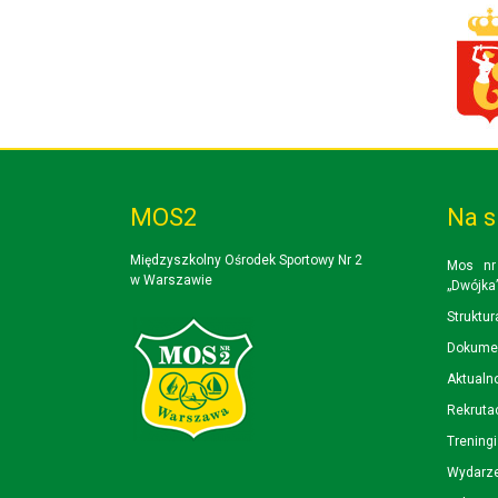
MOS2
Na s
Międzyszkolny Ośrodek Sportowy Nr 2
Mos nr
w Warszawie
„Dwójka
Struktur
Dokume
Aktualn
Rekruta
Trening
Wydarz