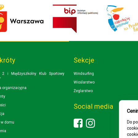
króty
Sekcje
 2 i Międzyszkolny Klub Sportowy
Windsurfing
”
Wioślarstwo
a organizacyjna
Żeglarstwo
nty
Social media
ości
Ceni
cja
Do po
i w domu
cooki
enia
cooki