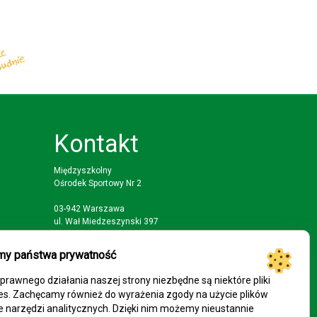
Kontakt
Międzyszkolny
Ośrodek Sportowy Nr 2
03-942 Warszawa
ul. Wał Miedzeszynski 397
tel: (22) 617 88 51; 22 616 33 93
my państwa prywatność
faks: (22) 617 88 51
prawnego działania naszej strony niezbędne są niektóre pliki
mail: mosp2@eduwarszawa.pl
es. Zachęcamy również do wyrażenia zgody na użycie plików
e narzędzi analitycznych. Dzięki nim możemy nieustannie